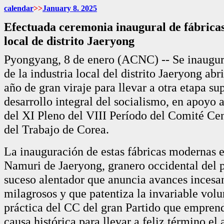
calendar
>>
January
8. 2025
Efectuada ceremonia inaugural de fábricas
local de distrito Jaeryong
Pyongyang, 8 de enero (ACNC) -- Se inaugura
de la industria local del distrito Jaeryong abr
año de gran viraje para llevar a otra etapa sup
desarrollo integral del socialismo, en apoyo a
del XI Pleno del VIII Período del Comité Cen
del Trabajo de Corea.
La inauguración de estas fábricas modernas e
Namuri de Jaeryong, granero occidental del p
suceso alentador que anuncia avances incesan
milagrosos y que patentiza la invariable vol
práctica del CC del gran Partido que empren
causa histórica para llevar a feliz término el