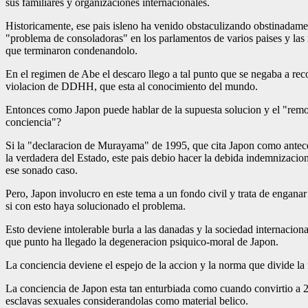
sus familiares y organizaciones internacionales.
Historicamente, ese pais isleno ha venido obstaculizando obstinadamen
"problema de consoladoras" en los parlamentos de varios paises y las 
que terminaron condenandolo.
En el regimen de Abe el descaro llego a tal punto que se negaba a re
violacion de DDHH, que esta al conocimiento del mundo.
Entonces como Japon puede hablar de la supuesta solucion y el "remo
conciencia"?
Si la "declaracion de Murayama" de 1995, que cita Japon como antece
la verdadera del Estado, este pais debio hacer la debida indemnizacion 
ese sonado caso.
Pero, Japon involucro en este tema a un fondo civil y trata de engana
si con esto haya solucionado el problema.
Esto deviene intolerable burla a las danadas y la sociedad internacion
que punto ha llegado la degeneracion psiquico-moral de Japon.
La conciencia deviene el espejo de la accion y la norma que divide la 
La conciencia de Japon esta tan enturbiada como cuando convirtio a 2
esclavas sexuales considerandolas como material belico.