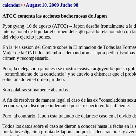
calendar
>>
August 10. 2009 Juche 98
ATCC comenta las acciones bochornosas de Japon
Pyongyang, 10 de agosto (ATCC) -- Japon desafia frontalmente a la 
internacional de liquidar el crimen del siglo pasado relacionado con l
del viejo ejercito japones.
En la 44a sesion del Comite sobre la Eliminacion de Todas las Forma
Mujer de la ONU, los miembros demandaron a Japon pedir disculpas c
crimen y recompensarlo.
Pero, la delegacion japonesa se mostro evasiva arguyendo que su gob
"remordimiento de la conciencia" y se atrevio a chismear que el prob
solucionado en el orden juridico.
Son palabras sumamente absurdas.
A fin de resolver de manera legal el caso de las ex "consoladoras sexu
reconozca, se disculpe e indemnice por el respecto en lo suficiente.
Pero, al contrario, Japon esta tratando de dejar ese caso en el olvido de
Todos los datos sobre el caso se dieron a conocer hasta la fecha en la
por la investigacion propia de Japon sino por las declaraciones y aver