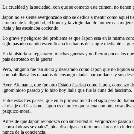
La crueldad y la suciedad, con que se cometio este crimen, no tienen p
Japon no se siente avergonzado sino se dedica a mentir como aquel t
cruelmente la dignidad, el honor y la virginidad de numerosas mujeres
Asia y las asesinaba cociendo.
Lo grave y peligroso del problema es que Japon esta en la misma con
siglo pasado cuando escenificaba los banos de sangre mediante la guer
En la historia se registraron muchas guerras y no fueron pocos los que 
pais derrotado en la guerra.
Pero, ninguno fue tan sucio y descarado como Japon que no liquida su 
con hablillas a los danados de ensangrentadas barbaridades y sus desc
Ayer, Alemania, que fue otro Estado fascista como Japon, comenzo d
ignominioso pasado y lo hizo hoy Italia que fue la cuna del fascismo.
Entre estos tres paises, que en la primera mitad del siglo pasado, hab
el oleaje del fascismo, Japon es el unico que suena con otra cosa div
psiquico-moral.
Antes de que Japon reconozca con sinceridad su vergonzoso pasado i
"consoladoras sexuales", pida disculpas en terminos claros y lo indem
nunca de la conciencia.