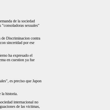
demanda de la sociedad
as "consoladoras sexuales"
s de Discriminacion contra
on sinceridad por ese
ierno ha expresado el
lema en cuestion ya fue
ales", es preciso que Japon
 la historia.
 sociedad internacional no
iguaciones de las victimas,